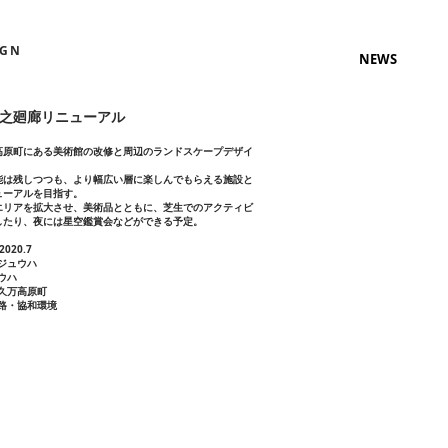
IGN
NEWS
銅之廻廊リニューアル
高原町にある美術館の改修と周辺のランドスケープデザイ
能は残しつつも、より幅広い層に楽しんでもらえる施設と
ューアルを目指す。
エリアを拡大させ、美術品とともに、芝生でのアクティビ
したり、夜には星空鑑賞会などができる予定。
 2020.7
ヤジュウハ
ュウハ
県久万高原町
道路・協和環境