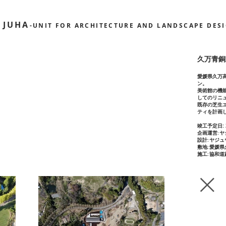
AJUHA
-UNIT FOR ARCHITECTURE AND LANDSCAPE DES
​久万青
愛媛県久万
ン。
美術館の機
してのリニ
既存の芝生
ティを計画
:
竣工予定日
企画運営: 
設計: ヤジ
敷地: 愛媛
施工: 協和